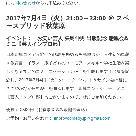
は
お問い合わせ
からお申込みください。
2017年7月4日（火）21:00～23:00 ＠ スペ
ースブリッド秋葉原
イベント： お笑い芸人 矢島伸男 出版記念 懇親会&
ミニ【芸人インプロ部】
日本即興コメディ協会の代表を務める矢島伸男が、人生初の単著
＆教育書「イラスト版子どものユーモア・スキル〜学校生活が楽
しくなる笑いのコミュニケーション〜」を出版します！出版を記
念し、2017年7月4日（火）のトークイベント＆サイン会の後に
ささやかながら懇親会を開催します。即興コントショー、ミニ
【芸人インプロ部】もございますので、ぜひご参加ください。
会費： 2500円（お食事＆飲み放題代金込）
ご予約・お問い合わせ：
improvcomedy.jp@gmail.com