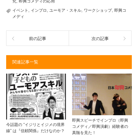
究
,
即興コメディの応用
イベント
,
インプロ
,
ユーモア・スキル
,
ワークショップ
,
即興コ
メディ
前の記事
次の記事
関連記事一覧
即興スピーチでインプロ（即興
今話題の “イジリとイジメの境界
コメディ／即興演劇）経験者の
線” は『信頼関係』だけなのか？
真髄を見た！