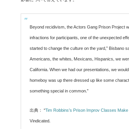
Beyond recidivism, the Actors Gang Prison Project wo
infractions for participants, one of the unexpected ef
started to change the culture on the yard,” Bisbano s
Americans, the whites, Mexicans, Hispanics, we were al
California. When we had our presentations, we would 
homeboy was up there dressed up like some character,
something special in common.”
出典： “
Tim Robbins’s Prison Improv Classes Make 
Vindicated.