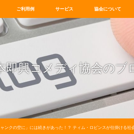
ご利用例
サービス
協会について
本即興コメディ協会のブ
ャンクの空に」には続きがあった！？ ティム・ロビンスが仕掛ける社