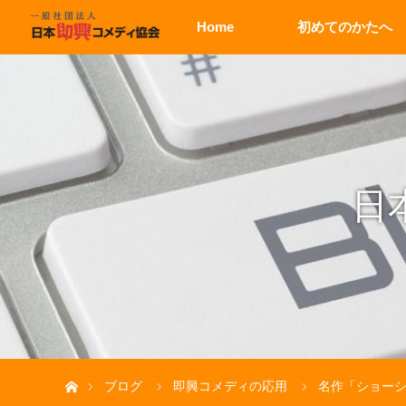
Home
初めてのかたへ
日
ホーム
ブログ
即興コメディの応用
名作「ショーシ