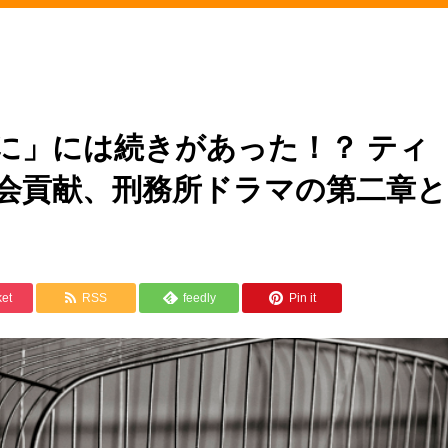
に」には続きがあった！？ ティ
会貢献、刑務所ドラマの第二章と
et
RSS
feedly
Pin it