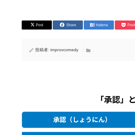
Post
Share
Hatena
Pock
投稿者:
improvcomedy