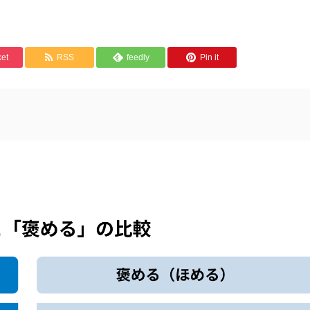
et
RSS
feedly
Pin it