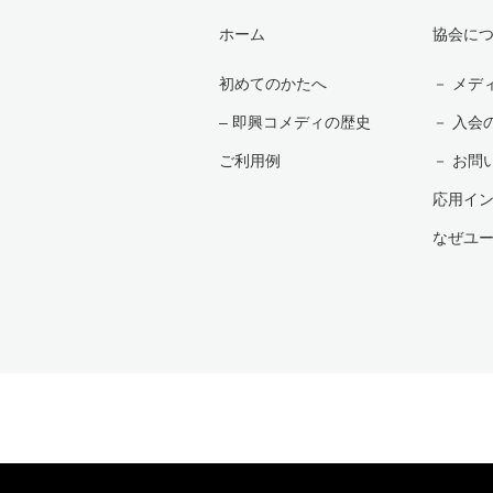
ホーム
協会に
初めてのかたへ
－ メデ
– 即興コメディの歴史
－ 入会
ご利用例
－ お問
応用イ
なぜユ