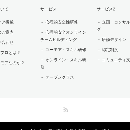
ついて
サービス
サービス2
ィア掲載
－ 心理的安全性研修
－ 企画・コンサ
グ
のご案内
－ 心理的安全オンライン
チームビルディング
－ 研修デザイン
い合わせ
－ ユーモア・スキル研修
－ 認定制度
ンプロとは？
－ オンライン・スキル研
－ コミュニティ
ーモアなのか？
修
－ オープンクラス
RSS