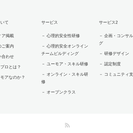
ついて
サービス
サービス2
ィア掲載
－ 心理的安全性研修
－ 企画・コンサ
グ
のご案内
－ 心理的安全オンライン
チームビルディング
－ 研修デザイン
い合わせ
－ ユーモア・スキル研修
－ 認定制度
ンプロとは？
－ オンライン・スキル研
－ コミュニティ
ーモアなのか？
修
－ オープンクラス
RSS