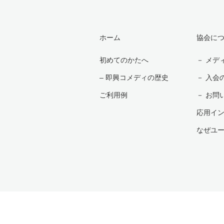
ホーム
協会に
初めてのかたへ
－ メデ
– 即興コメディの歴史
－ 入会
ご利用例
－ お問
応用イ
なぜユ