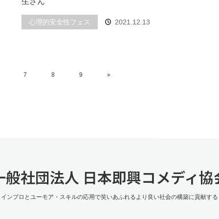
生さん
心理的安全性フェス
2021.12.13
7
8
9
»
一般社団法人 日本即興コメディ協
インプロとユーモア・スキルの応用で笑いあふれるより良い社会の構築に貢献する