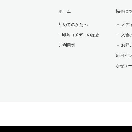
ホーム
協会に
初めてのかたへ
－ メデ
– 即興コメディの歴史
－ 入会
ご利用例
－ お問
応用イ
なぜユ