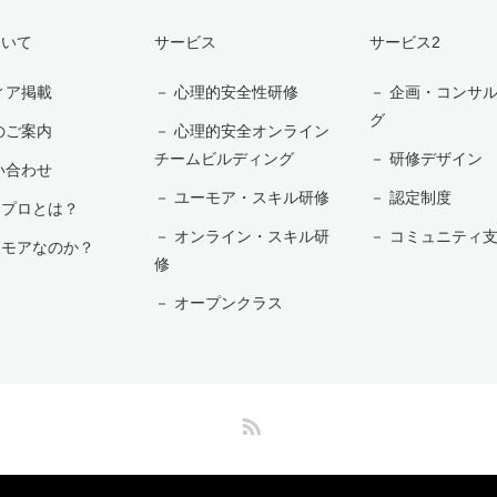
ついて
サービス
サービス2
ィア掲載
－ 心理的安全性研修
－ 企画・コンサ
グ
のご案内
－ 心理的安全オンライン
チームビルディング
－ 研修デザイン
い合わせ
－ ユーモア・スキル研修
－ 認定制度
ンプロとは？
－ オンライン・スキル研
－ コミュニティ
ーモアなのか？
修
－ オープンクラス
RSS